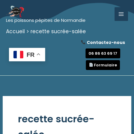
Aller
au
Les poissons pépites de Normandie
contenu
Accueil
recette sucrée-salée
Contactez-nous
06 86 63 69 17
FR
Formulaire
recette sucrée-