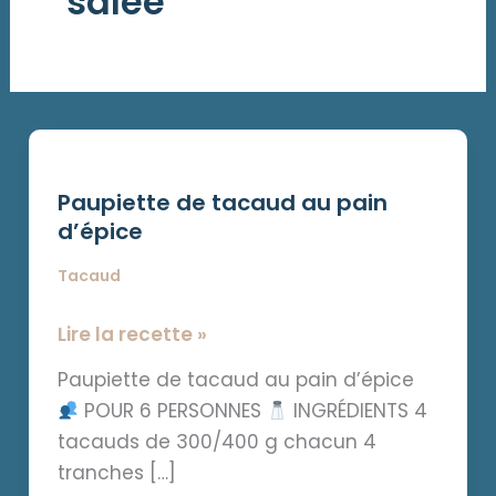
salée
Paupiette
de
Paupiette de tacaud au pain
tacaud
d’épice
au
pain
Tacaud
d’épice
Lire la recette »
Paupiette de tacaud au pain d’épice
POUR 6 PERSONNES
INGRÉDIENTS 4
tacauds de 300/400 g chacun 4
tranches […]